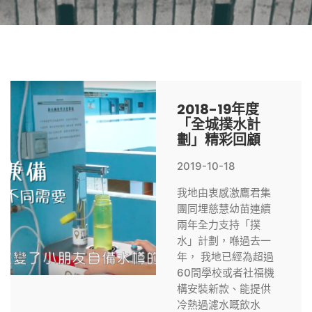
2018-19年度
「全城撲水計
劃」精彩回顧
2019-10-18
我地由衷感激鷹君集
團同埋慈慧幼苗連續
兩年全力支持「撲
水」計劃，喺過去一
年， 我地已經為超過
60間學校或者社福機
構安裝新款、能提供
冷熱過濾水嘅飲水