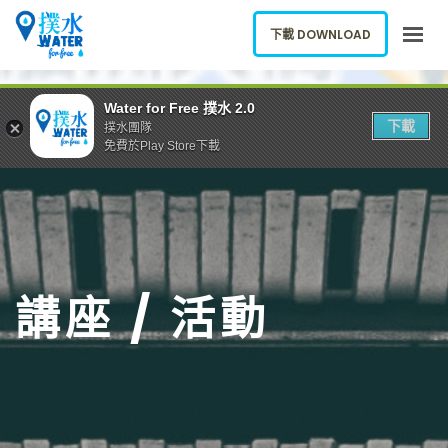
下載 DOWNLOAD
關於我們
Water for Free 撲水 2.0
下載
撲水團隊
下載應用
免費於Play Store下載
網誌
報告新飲水機
ENGLISH
講座 / 活動
下載 DOWNLOAD