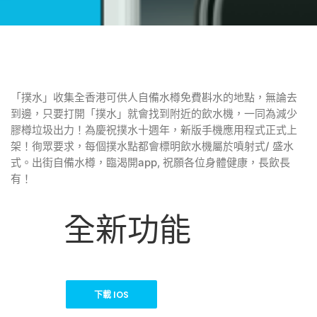
「撲水」收集全香港可供人自備水樽免費斟水的地點，無論去
到邊，只要打開「撲水」就會找到附近的飲水機，一同為減少
膠樽垃圾出力！為慶祝撲水十週年，新版手機應用程式正式上
架！徇眾要求，
每個撲水點都會標明飲水機屬於噴射式/ 盛水
式。出街自備水樽，臨渴開app, 祝願各位身體健康，長飲長
有！
全新功能
下載 IOS