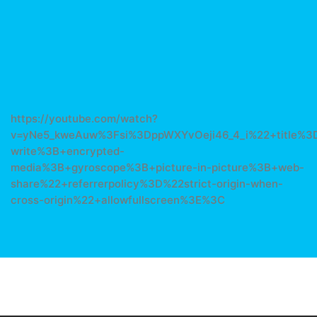
https://youtube.com/watch?
v=yNe5_kweAuw%3Fsi%3DppWXYvOeji46_4_i%22+title%3
write%3B+encrypted-
media%3B+gyroscope%3B+picture-in-picture%3B+web-
share%22+referrerpolicy%3D%22strict-origin-when-
cross-origin%22+allowfullscreen%3E%3C