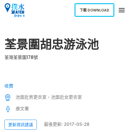
下載 DOWNLOAD
關於我們
荃景圍胡忠游泳池
下載應用
網誌
荃灣荃景圍178號
報告新飲水機
ENGLISH
收費
下載 DOWNLOAD
池面近男更衣室、池面近女更衣室
康文署
最後更新: 2017-05-28
更新資訊建議