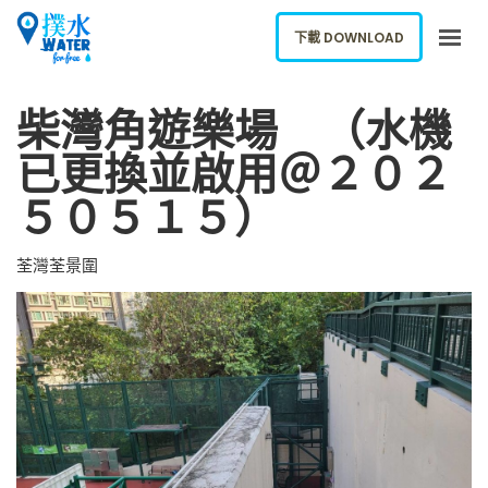
下載 DOWNLOAD
柴灣角遊樂場 （水機
關於我們
下載應用
已更換並啟用＠２０２
網誌
５０５１５）
報告新飲水機
荃灣荃景圍
ENGLISH
下載 DOWNLOAD