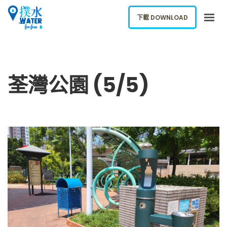
下載 DOWNLOAD
關於我們
下載應用
荃灣公園 (5/5)
網誌
報告新飲水機
ENGLISH
下載 DOWNLOAD