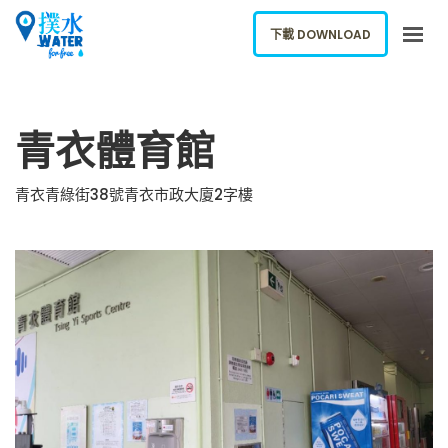
下載 DOWNLOAD
關於我們
青衣體育館
下載應用
網誌
青衣青綠街38號青衣市政大廈2字樓
報告新飲水機
ENGLISH
下載 DOWNLOAD