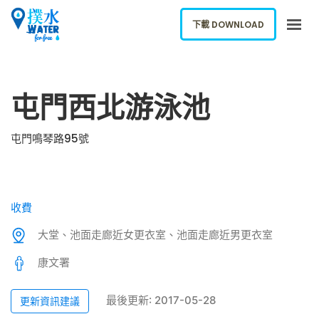
下載 DOWNLOAD
關於我們
屯門西北游泳池
下載應用
網誌
屯門鳴琴路95號
報告新飲水機
ENGLISH
收費
下載 DOWNLOAD
大堂、池面走廊近女更衣室、池面走廊近男更衣室
康文署
最後更新: 2017-05-28
更新資訊建議