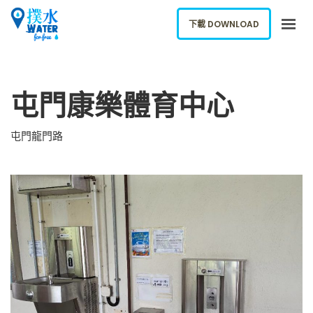
下載 DOWNLOAD
關於我們
屯門康樂體育中心
下載應用
網誌
屯門龍門路
報告新飲水機
ENGLISH
下載 DOWNLOAD