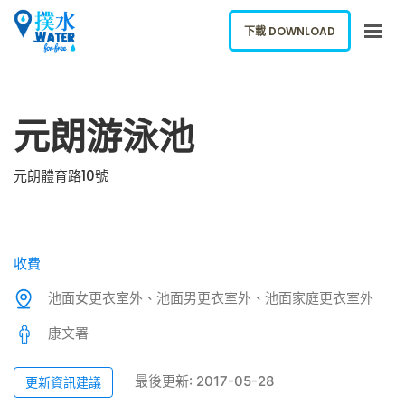
下載 DOWNLOAD
關於我們
元朗游泳池
下載應用
網誌
元朗體育路10號
報告新飲水機
ENGLISH
收費
下載 DOWNLOAD
池面女更衣室外、池面男更衣室外、池面家庭更衣室外
康文署
最後更新: 2017-05-28
更新資訊建議