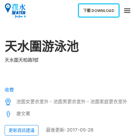
下載 DOWNLOAD
關於我們
天水圍游泳池
下載應用
網誌
天水圍天柏路1號
報告新飲水機
ENGLISH
收費
下載 DOWNLOAD
池面女更衣室外、池面男更衣室外、池面家庭更衣室外
康文署
最後更新: 2017-05-28
更新資訊建議