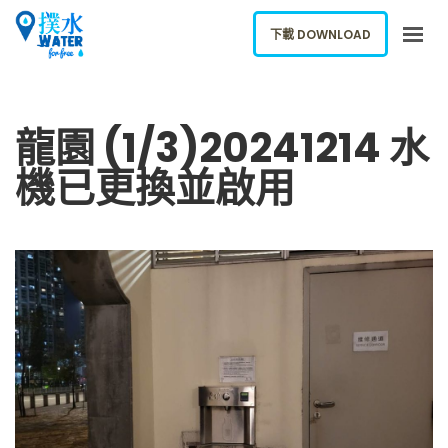
下載 DOWNLOAD
關於我們
龍園 (1/3)20241214 水
下載應用
機已更換並啟用
網誌
報告新飲水機
ENGLISH
下載 DOWNLOAD