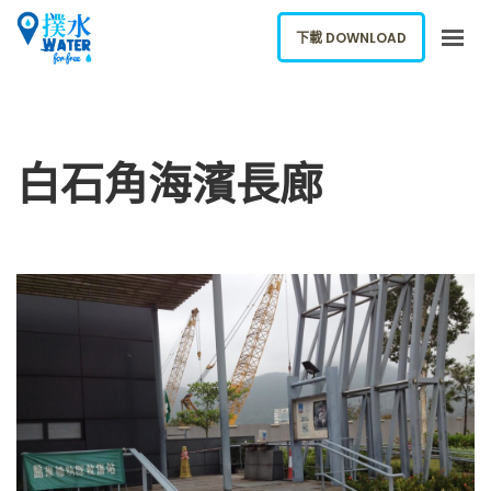
下載 DOWNLOAD
關於我們
下載應用
白石角海濱長廊
網誌
報告新飲水機
ENGLISH
下載 DOWNLOAD