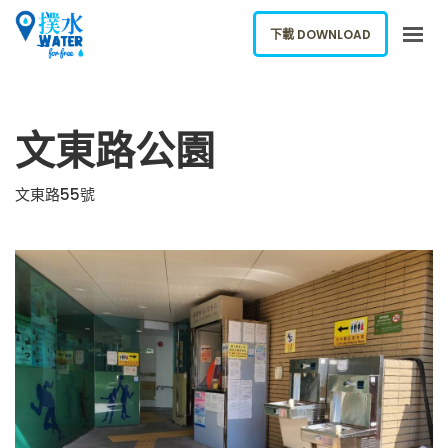
下載 DOWNLOAD
關於我們
文東路公園
下載應用
網誌
文東路55號
報告新飲水機
ENGLISH
下載 DOWNLOAD