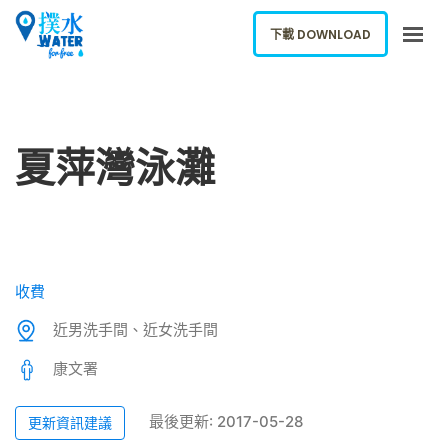
下載 DOWNLOAD
關於我們
下載應用
夏萍灣泳灘
網誌
報告新飲水機
ENGLISH
收費
下載 DOWNLOAD
近男洗手間、近女洗手間
康文署
最後更新: 2017-05-28
更新資訊建議