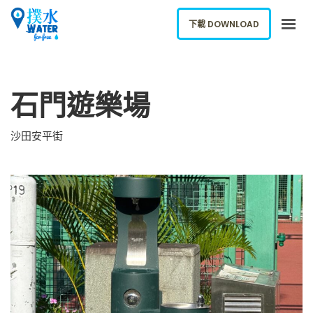
下載 DOWNLOAD
關於我們
石門遊樂場
下載應用
網誌
沙田安平街
報告新飲水機
ENGLISH
下載 DOWNLOAD