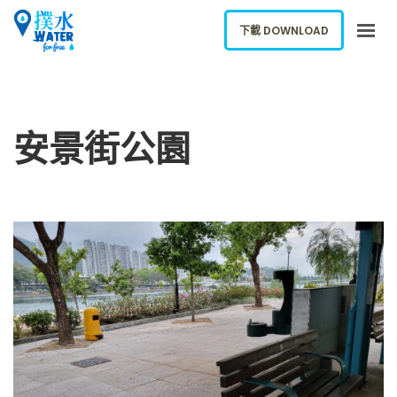
下載 DOWNLOAD
關於我們
下載應用
安景街公園
網誌
報告新飲水機
ENGLISH
下載 DOWNLOAD