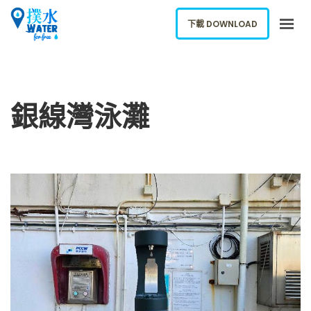
下載 DOWNLOAD
關於我們
下載應用
銀線灣泳灘
網誌
報告新飲水機
ENGLISH
下載 DOWNLOAD