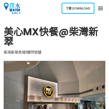
下載 DOWNLOAD
關於我們
美心MX快餐@柴灣新
下載應用
翠
網誌
報告新飲水機
柴灣新翠商場1樓111號舖
ENGLISH
下載 DOWNLOAD