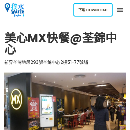
下載 DOWNLOAD
關於我們
美心MX快餐@荃錦中
下載應用
心
網誌
報告新飲水機
新界荃灣地段293號荃錦中心2樓51-77號舖
ENGLISH
下載 DOWNLOAD