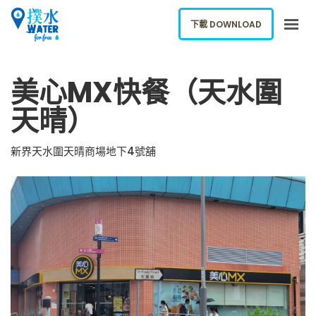
下載 DOWNLOAD
關於我們
美心MX快餐（天水圍
下載應用
天晴）
網誌
報告新飲水機
新界天水圍天晴商場地下4號舖
ENGLISH
下載 DOWNLOAD