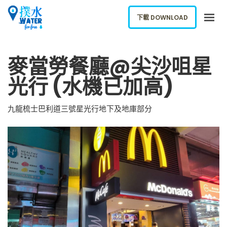
下載 DOWNLOAD
關於我們
麥當勞餐廳@尖沙咀星
下載應用
光行 (水機已加高)
網誌
報告新飲水機
九龍梳士巴利道三號星光行地下及地庫部分
ENGLISH
下載 DOWNLOAD