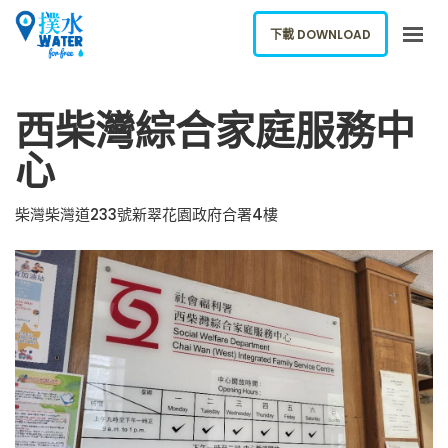
下載 DOWNLOAD
關於我們
西柴灣綜合家庭服務中
下載應用
心
網誌
報告新飲水機
柴灣柴灣道233號新翠花園政府合署4樓
ENGLISH
下載 DOWNLOAD