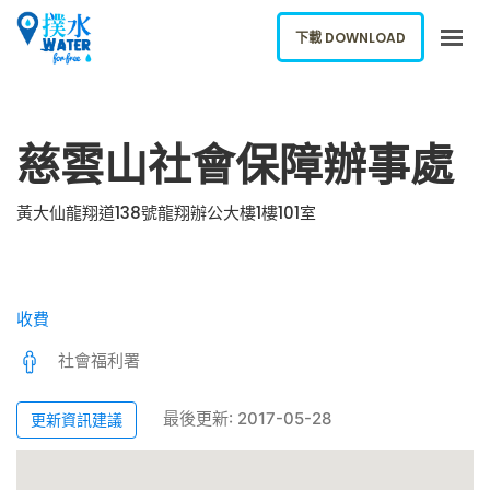
下載 DOWNLOAD
關於我們
慈雲山社會保障辦事處
下載應用
網誌
黃大仙龍翔道138號龍翔辦公大樓1樓101室
報告新飲水機
ENGLISH
收費
下載 DOWNLOAD
社會福利署
最後更新: 2017-05-28
更新資訊建議