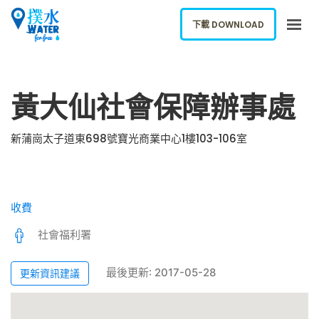
下載 DOWNLOAD
關於我們
黃大仙社會保障辦事處
下載應用
網誌
新蒲崗太子道東698號寶光商業中心1樓103-106室
報告新飲水機
ENGLISH
收費
下載 DOWNLOAD
社會福利署
最後更新: 2017-05-28
更新資訊建議