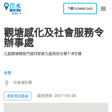
下載 DOWNLOAD
關於我們
觀塘感化及社會服務令
下載應用
辦事處
網誌
報告新飲水機
九龍觀塘鯉魚門道12號東九龍政府合署7-8字樓
ENGLISH
收費
下載 DOWNLOAD
社會福利署
最後更新: 2017-05-28
更新資訊建議