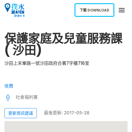
下載 DOWNLOAD
關於我們
保護家庭及兒童服務課
下載應用
( 沙田)
網誌
報告新飲水機
沙田上禾輋路一號沙田政府合署7字樓716室
ENGLISH
收費
下載 DOWNLOAD
社會福利署
最後更新: 2017-05-28
更新資訊建議