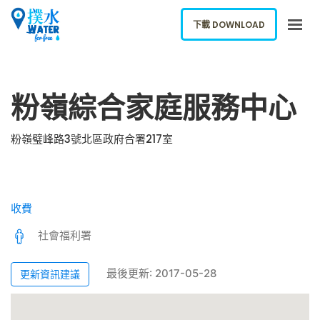
下載 DOWNLOAD
關於我們
粉嶺綜合家庭服務中心
下載應用
網誌
粉嶺璧峰路3號北區政府合署217室
報告新飲水機
ENGLISH
收費
下載 DOWNLOAD
社會福利署
最後更新: 2017-05-28
更新資訊建議