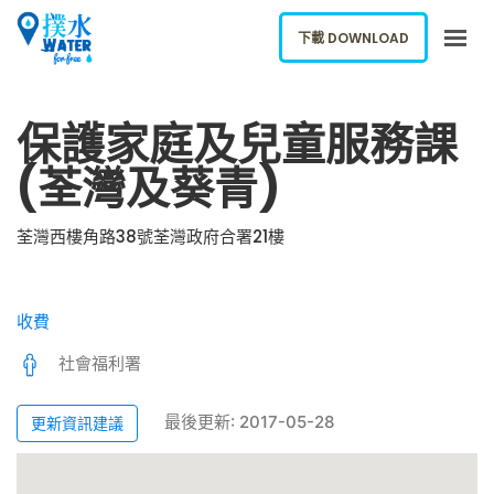
下載 DOWNLOAD
關於我們
保護家庭及兒童服務課
下載應用
(荃灣及葵青)
網誌
報告新飲水機
荃灣西樓角路38號荃灣政府合署21樓
ENGLISH
收費
下載 DOWNLOAD
社會福利署
最後更新: 2017-05-28
更新資訊建議