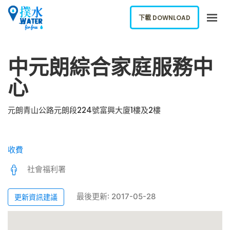
下載 DOWNLOAD
關於我們
中元朗綜合家庭服務中
下載應用
心
網誌
報告新飲水機
元朗青山公路元朗段224號富興大廈1樓及2樓
ENGLISH
收費
下載 DOWNLOAD
社會福利署
最後更新: 2017-05-28
更新資訊建議