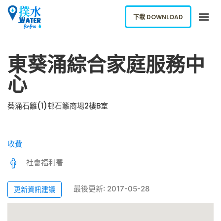
下載 DOWNLOAD
關於我們
東葵涌綜合家庭服務中
下載應用
心
網誌
報告新飲水機
葵涌石籬(1)邨石籬商場2樓B室
ENGLISH
收費
下載 DOWNLOAD
社會福利署
最後更新: 2017-05-28
更新資訊建議