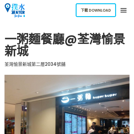
下載 DOWNLOAD
關於我們
一粥麵餐廳@荃灣愉景
下載應用
新城
網誌
報告新飲水機
荃灣愉景新城第二層2034號舖
ENGLISH
下載 DOWNLOAD