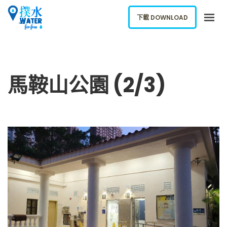
下載 DOWNLOAD
關於我們
下載應用
馬鞍山公園 (2/3)
網誌
報告新飲水機
ENGLISH
下載 DOWNLOAD