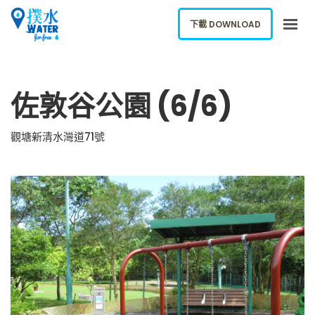
下載 DOWNLOAD
關於我們
佐敦谷公園 (6/6)
下載應用
網誌
觀塘新清水灣道71號
報告新飲水機
ENGLISH
下載 DOWNLOAD