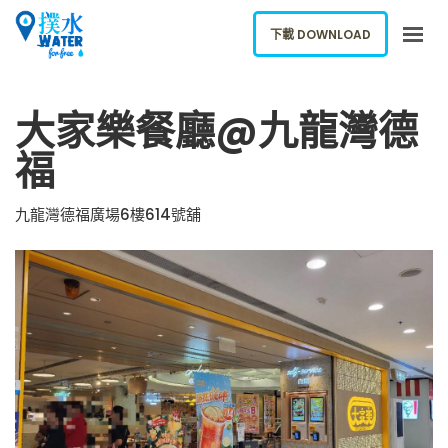
下載 DOWNLOAD
關於我們
大家樂餐廳@九龍灣德
下載應用
福
網誌
報告新飲水機
九龍灣德福廣場6樓614號舖
ENGLISH
下載 DOWNLOAD