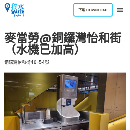
下載 DOWNLOAD
關於我們
麥當勞@銅鑼灣怡和街
下載應用
（水機已加高）
網誌
報告新飲水機
銅鑼灣怡和街46-54號
ENGLISH
下載 DOWNLOAD