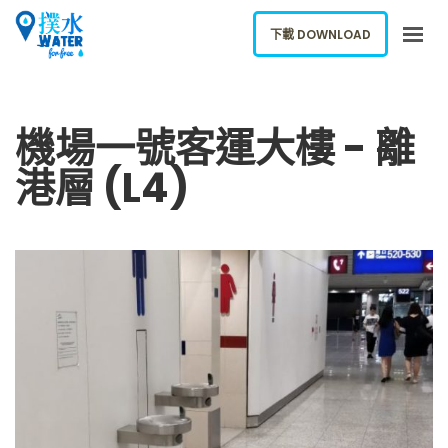
下載 DOWNLOAD
關於我們
機場一號客運大樓 - 離
下載應用
港層 (L4)
網誌
報告新飲水機
ENGLISH
下載 DOWNLOAD