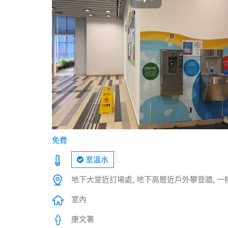
免費
室溫水
地下大堂近訂場處, 地下高層近戶外攀登牆, 一
室內
康文署