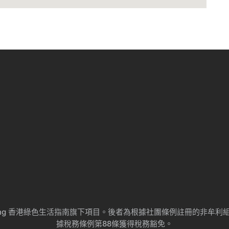
ng Kong 香港綠色生活指南旗下項目。後者為根據社團條例註冊的非
據稅務條例第88條獲得稅務豁免。