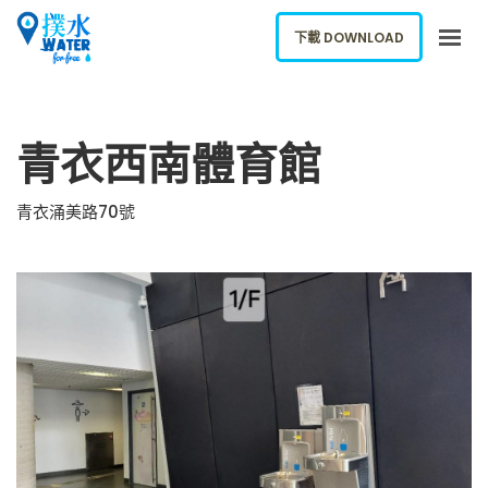
下載 DOWNLOAD
關於我們
青衣西南體育館
下載應用
網誌
青衣涌美路70號
報告新飲水機
ENGLISH
下載 DOWNLOAD