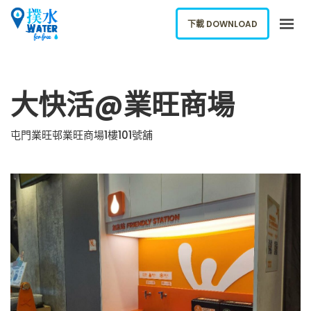
下載 DOWNLOAD
關於我們
大快活@業旺商場
下載應用
網誌
屯門業旺邨業旺商場1樓101號舖
報告新飲水機
ENGLISH
下載 DOWNLOAD