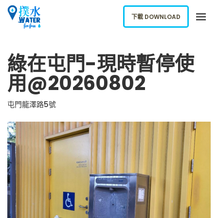
下載 DOWNLOAD
關於我們
綠在屯門-現時暫停使
下載應用
用@20260802
網誌
報告新飲水機
屯門龍澤路5號
ENGLISH
下載 DOWNLOAD