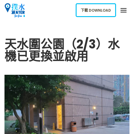
下載 DOWNLOAD
關於我們
天水圍公園（2/3）水
下載應用
機已更換並啟用
網誌
報告新飲水機
ENGLISH
下載 DOWNLOAD