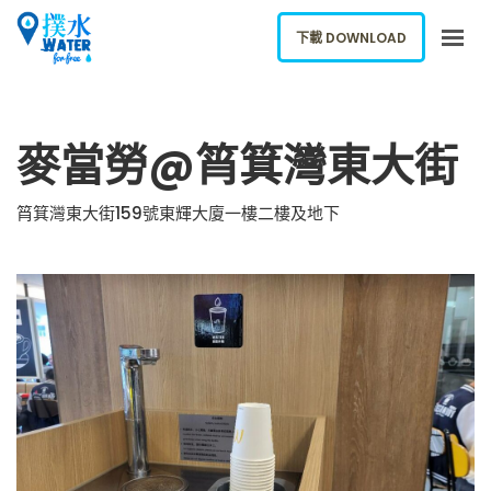
下載 DOWNLOAD
關於我們
麥當勞@筲箕灣東大街
下載應用
網誌
筲箕灣東大街159號東輝大廈一樓二樓及地下
報告新飲水機
ENGLISH
下載 DOWNLOAD