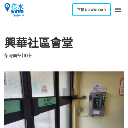
下載 DOWNLOAD
關於我們
興華社區會堂
下載應用
網誌
柴灣興華(II)邨
報告新飲水機
ENGLISH
下載 DOWNLOAD