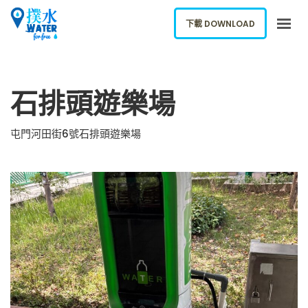
下載 DOWNLOAD
關於我們
石排頭遊樂場
下載應用
網誌
屯門河田街6號石排頭遊樂場
報告新飲水機
ENGLISH
下載 DOWNLOAD