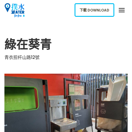
下載 DOWNLOAD
關於我們
綠在葵青
下載應用
網誌
青衣担杆山路12號
報告新飲水機
ENGLISH
下載 DOWNLOAD