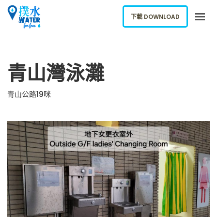
下載 DOWNLOAD
關於我們
青山灣泳灘
下載應用
網誌
青山公路19咪
報告新飲水機
ENGLISH
下載 DOWNLOAD