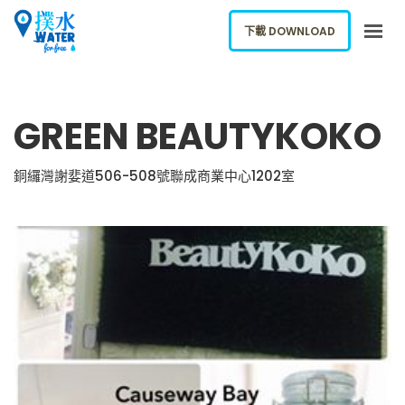
下載 DOWNLOAD
關於我們
GREEN BEAUTYKOKO
下載應用
網誌
銅纙灣謝婓道506-508號聯成商業中心1202室
報告新飲水機
ENGLISH
下載 DOWNLOAD