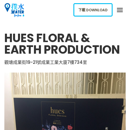
下載 DOWNLOAD
關於我們
HUES FLORAL &
下載應用
EARTH PRODUCTION
網誌
報告新飲水機
觀塘成業街19-21號成業工業大廈7樓734室
ENGLISH
下載 DOWNLOAD