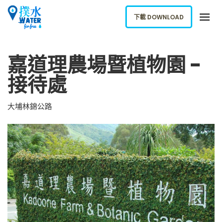
下載 DOWNLOAD
關於我們
嘉道理農場暨植物園 -
下載應用
接待處
網誌
報告新飲水機
大埔林錦公路
ENGLISH
下載 DOWNLOAD