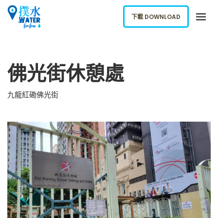
下載 DOWNLOAD
關於我們
佛光街休憩處
下載應用
網誌
九龍紅磡佛光街
報告新飲水機
ENGLISH
下載 DOWNLOAD